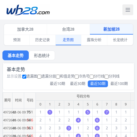
打
加拿大28
台湾28
新加坡28
预测
历史记录
走势图
露珠分析
长龙统计
新加坡28开奖走势图 三球号码分布与和值大小单双走势
基本走势
形态统计
基本走势
显示设置:
遗漏图
遗漏分层
和值走势
冷热号
分行线
分列线
最近10期
最近30期
最近50期
最近100期
号码分布
期号
时间
号码
0
1
2
3
4
5
6
7
8
9
0
7
5
1
1
1
1
1
1
1
1
1
4972642
08-06 09:10
1
5
7
6
4
6
2
1
2
2
1
1
2
2
2
4972641
08-06 09:08
4
6
3
6
3
3
2
3
1
2
2
3
3
3
4972640
08-06 09:06
3
6
6
4
6
4
3
4
1
3
3
4
4
4
4972639
08-06 09:04
4
6