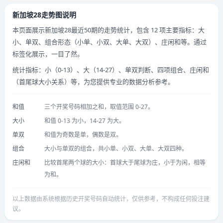
新加坡28走势图说明
本页面展示新加坡28最近50期的走势统计，包含 12 项主要指标：大
小、单双、组合形态（小单、小双、大单、大双）、庄闲和等。通过
标签化展示，一目了然。
统计指标：小（0-13）、大（14-27）、单双判断、四项组合、庄闲和
（首尾球大小关系）等，为您提供专业的数据分析参考。
和值
三个开奖号码相加之和，取值范围 0-27。
大小
和值 0-13 为小，14-27 为大。
单双
和值为奇数是单，偶数是双。
组合
大小与单双的组合，共小单、小双、大单、大双四种。
庄闲和
比较首尾两个球的大小：首球大于尾球为庄，小于为闲，相等
为和。
以上数据由系统根据历史开奖号码自动统计，仅供参考，不构成任何投注建
议。